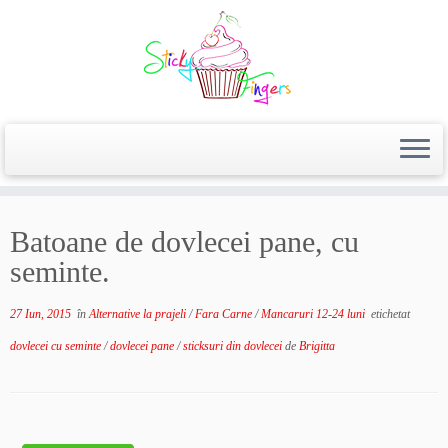
Batoane de dovlecei pane, cu
seminte.
27 Iun, 2015
în
Alternative la prajeli
/
Fara Carne
/
Mancaruri 12-24 luni
etichetat
dovlecei cu seminte
/
dovlecei pane
/
sticksuri din dovlecei
de
Brigitta