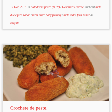
17 Dec, 2018
în
Autodiversificare (BLW)
/
Deserturi Diverse
etichetat
turta
ducle fara zahar
/
turta dulce baby friendly
/
turta dulce fara zahar
de
Brigitta
Crochete de peste.