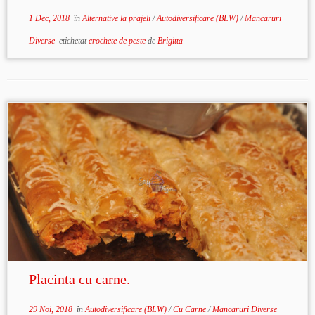
1 Dec, 2018
în
Alternative la prajeli
/
Autodiversificare (BLW)
/
Mancaruri
Diverse
etichetat
crochete de peste
de
Brigitta
Placinta cu carne.
29 Noi, 2018
în
Autodiversificare (BLW)
/
Cu Carne
/
Mancaruri Diverse