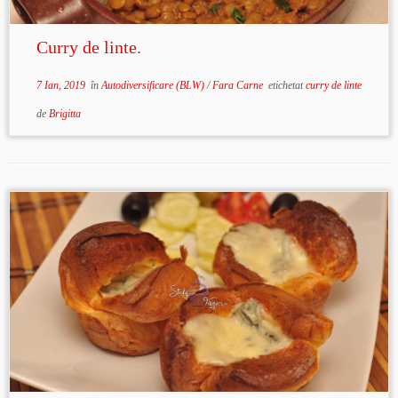
Curry de linte.
7 Ian, 2019
în
Autodiversificare (BLW)
/
Fara Carne
etichetat
curry de linte
de
Brigitta