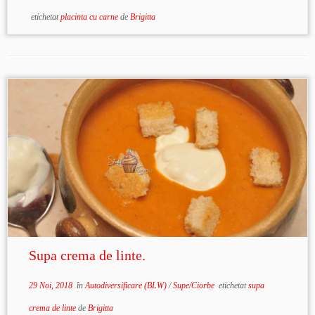
etichetat
placinta cu carne
de
Brigitta
Supa crema de linte.
29 Noi, 2018
în
Autodiversificare (BLW)
/
Supe/Ciorbe
etichetat
supa
crema de linte
de
Brigitta