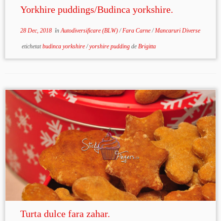
Yorkhire puddings/Budinca yorkshire.
28 Dec, 2018
în
Autodiversificare (BLW)
/
Fara Carne
/
Mancaruri Diverse
etichetat
budinca yorkshire
/
yorshire pudding
de
Brigitta
Turta dulce fara zahar.