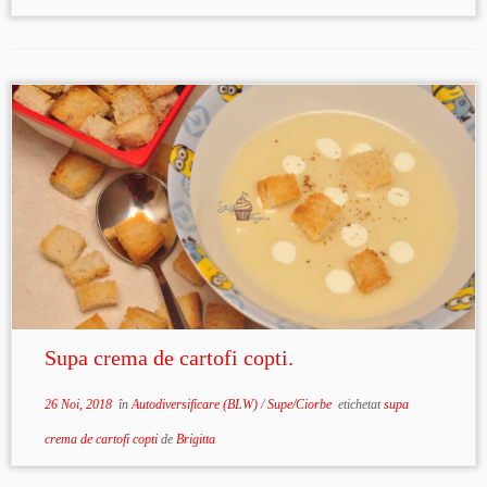
Supa crema de cartofi copti.
26 Noi, 2018
în
Autodiversificare (BLW)
/
Supe/Ciorbe
etichetat
supa
crema de cartofi copti
de
Brigitta