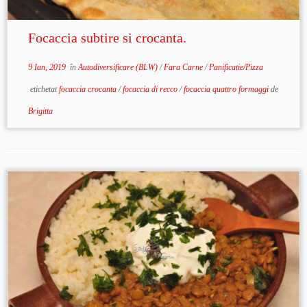
Focaccia subtire si crocanta.
9 Ian, 2019
în
Autodiversificare (BLW)
/
Fara Carne
/
Panificatie/Pizza
etichetat
focaccia crocanta
/
focaccia di recco
/
focaccia quattro formaggi
de
Brigitta