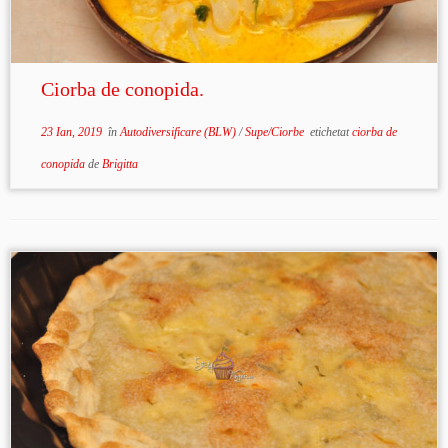
Ciorba de conopida.
23 Ian, 2019
în
Autodiversificare (BLW)
/
Supe/Ciorbe
etichetat
ciorba de
conopida
de
Brigitta