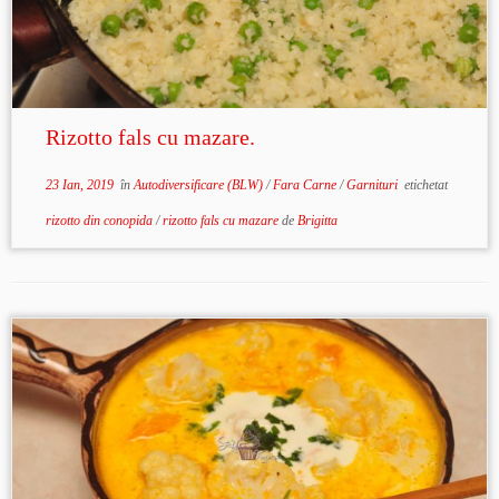
Rizotto fals cu mazare.
23 Ian, 2019
în
Autodiversificare (BLW)
/
Fara Carne
/
Garnituri
etichetat
rizotto din conopida
/
rizotto fals cu mazare
de
Brigitta