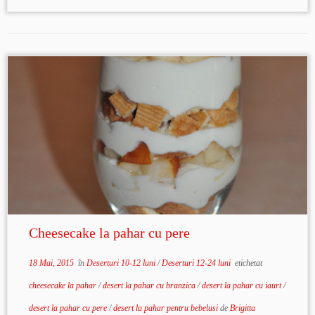
Cheesecake la pahar cu pere
18 Mai, 2015
în
Deserturi 10-12 luni
/
Deserturi 12-24 luni
etichetat
cheesecake la pahar
/
desert la pahar cu branzica
/
desert la pahar cu iaurt
/
desert la pahar cu pere
/
desert la pahar pentru bebelusi
de
Brigitta