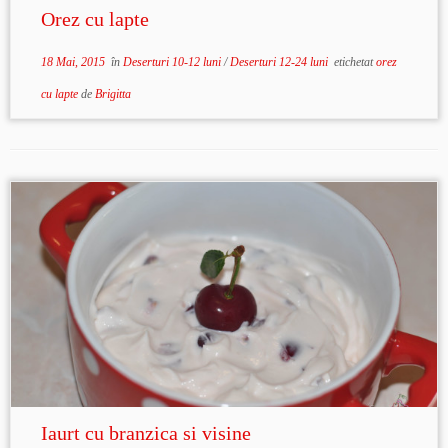
Orez cu lapte
18 Mai, 2015
în
Deserturi 10-12 luni
/
Deserturi 12-24 luni
etichetat
orez
cu lapte
de
Brigitta
Iaurt cu branzica si visine