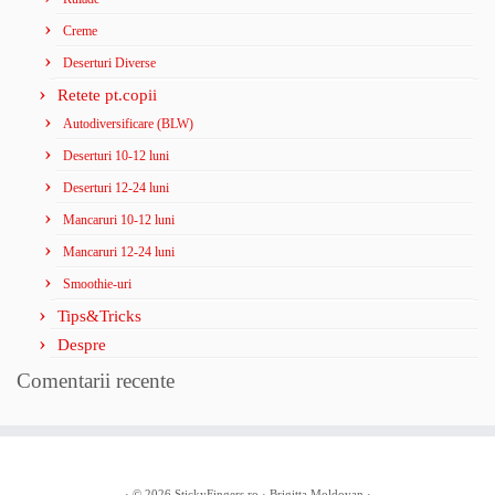
Creme
Deserturi Diverse
Retete pt.copii
Autodiversificare (BLW)
Deserturi 10-12 luni
Deserturi 12-24 luni
Mancaruri 10-12 luni
Mancaruri 12-24 luni
Smoothie-uri
Tips&Tricks
Despre
Comentarii recente
· © 2026
StickyFingers.ro
· Brigitta Moldovan ·