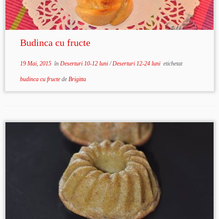
Budinca cu fructe
19 Mai, 2015
în
Deserturi 10-12 luni
/
Deserturi 12-24 luni
etichetat
budinca cu fructe
de
Brigitta