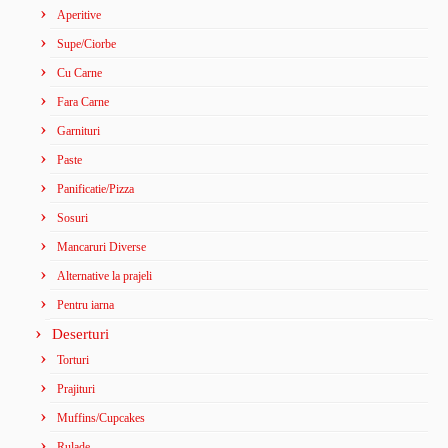
Aperitive
Supe/Ciorbe
Cu Carne
Fara Carne
Garnituri
Paste
Panificatie/Pizza
Sosuri
Mancaruri Diverse
Alternative la prajeli
Pentru iarna
Deserturi
Torturi
Prajituri
Muffins/Cupcakes
Rulade