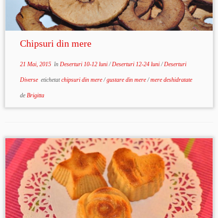
Chipsuri din mere
21 Mai, 2015
în
Deserturi 10-12 luni
/
Deserturi 12-24 luni
/
Deserturi
Diverse
etichetat
chipsuri din mere
/
gustare din mere
/
mere deshidratate
de
Brigitta