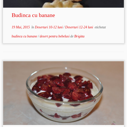
Budinca cu banane
19 Mai, 2015
în
Deserturi 10-12 luni
/
Deserturi 12-24 luni
etichetat
budinca cu banane
/
desert pentru bebelusi
de
Brigitta