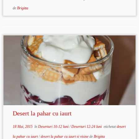
de
Brigitta
Desert la pahar cu iaurt
18 Mai, 2015
în
Deserturi 10-12 luni
/
Deserturi 12-24 luni
etichetat
desert
la pahar cu iaurt
/
desert la pahar cu iaurt si visine
de
Brigitta