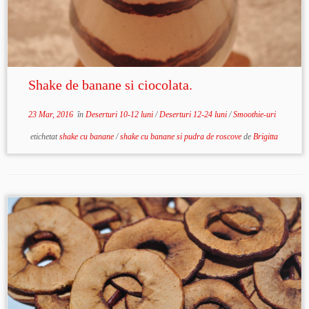
Shake de banane si ciocolata.
23 Mar, 2016
în
Deserturi 10-12 luni
/
Deserturi 12-24 luni
/
Smoothie-uri
etichetat
shake cu banane
/
shake cu banane si pudra de roscove
de
Brigitta