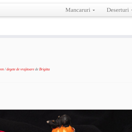
Mancaruri
Deserturi
ween
/
degete de vrajitoare
de
Brigitta