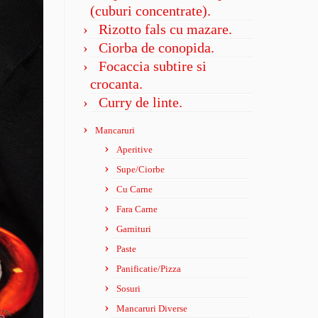
(cuburi concentrate).
Rizotto fals cu mazare.
Ciorba de conopida.
Focaccia subtire si
crocanta.
Curry de linte.
Mancaruri
Aperitive
Supe/Ciorbe
Cu Carne
Fara Carne
Garnituri
Paste
Panificatie/Pizza
Sosuri
Mancaruri Diverse