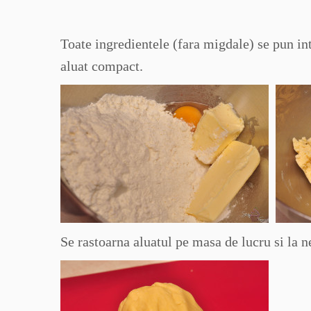
Toate ingredientele (fara migdale) se pun i
aluat compact.
Se rastoarna aluatul pe masa de lucru si la 