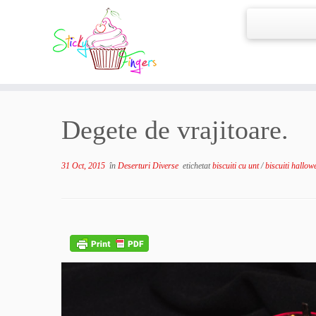
Degete de vrajitoare.
31 Oct, 2015
în
Deserturi Diverse
etichetat
biscuiti cu unt
/
biscuiti hallo