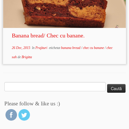
Banana bread/ Chec cu banane.
26 Dec, 2015
în
Prajituri
etichetat
banana bread
/
chec cu banane
/
chec
sah
de
Brigitta
Caută
după:
Please follow & like us :)