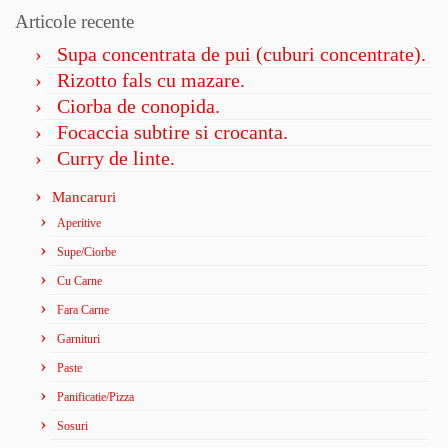
Articole recente
Supa concentrata de pui (cuburi concentrate).
Rizotto fals cu mazare.
Ciorba de conopida.
Focaccia subtire si crocanta.
Curry de linte.
Mancaruri
Aperitive
Supe/Ciorbe
Cu Carne
Fara Carne
Garnituri
Paste
Panificatie/Pizza
Sosuri