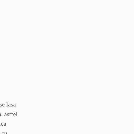
se lasa
, astfel
ica
 cu