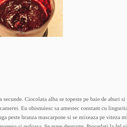
secunde. Ciocolata alba se topeste pe baie de aburi si 
camerei. Eu obisnuiesc sa amestec constant cu lingurita
auga peste branza mascarpone si se mixeaza pe viteza m
gena si pufoasa. Se pune deoparte. Procedati la fel si