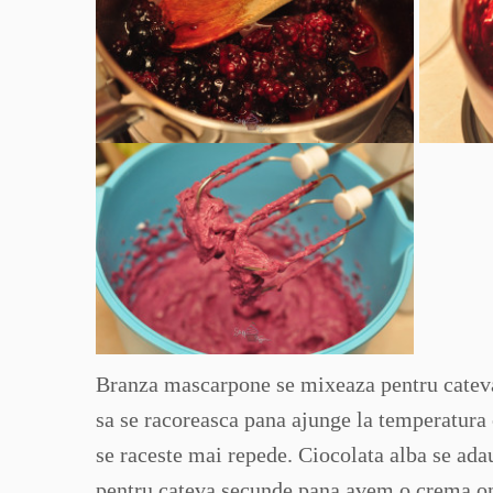
Branza mascarpone se mixeaza pentru cateva 
sa se racoreasca pana ajunge la temperatura 
se raceste mai repede. Ciocolata alba se ad
pentru cateva secunde pana avem o crema omo