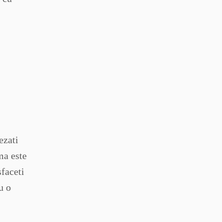
ezati
ma este
sfaceti
u o