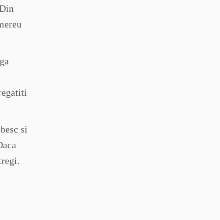
 Din
 mereu
uga
egatiti
besc si
 Daca
tregi.