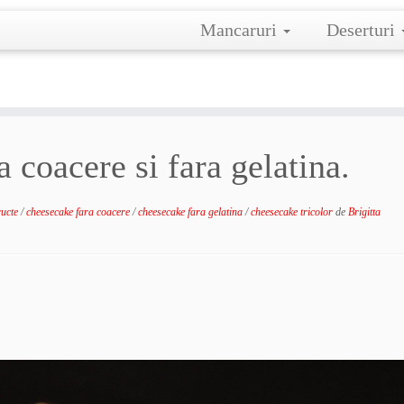
Mancaruri
Deserturi
 coacere si fara gelatina.
ructe
/
cheesecake fara coacere
/
cheesecake fara gelatina
/
cheesecake tricolor
de
Brigitta