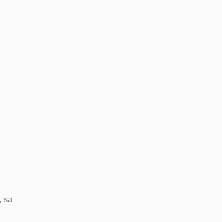
, sa
c