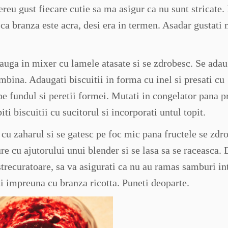
reu gust fiecare cutie sa ma asigur ca nu sunt stricate.
 ca branza este acra, desi era in termen. Asadar gustati
adauga in mixer cu lamele atasate si se zdrobesc. Se ada
ombina. Adaugati biscuitii in forma cu inel si presati cu
e fundul si peretii formei. Mutati in congelator pana pr
i biscuitii cu sucitorul si incorporati untul topit.
cu zaharul si se gatesc pe foc mic pana fructele se zdro
e cu ajutorului unui blender si se lasa sa se raceasca.
 strecuratoare, sa va asigurati ca nu au ramas samburi in
i impreuna cu branza ricotta. Puneti deoparte.