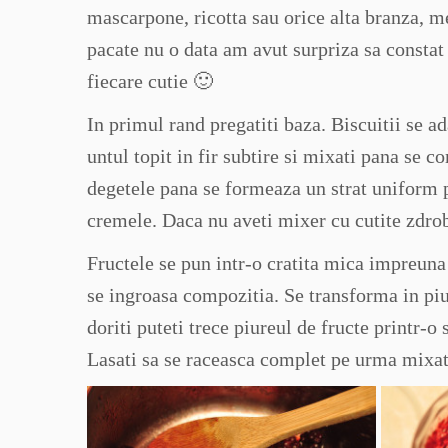
mascarpone, ricotta sau orice alta branza, me
pacate nu o data am avut surpriza sa constat
fiecare cutie 🙂
In primul rand pregatiti baza. Biscuitii se 
untul topit in fir subtire si mixati pana se c
degetele pana se formeaza un strat uniform p
cremele. Daca nu aveti mixer cu cutite zdrobit
Fructele se pun intr-o cratita mica impreuna 
se ingroasa compozitia. Se transforma in piur
doriti puteti trece piureul de fructe printr-o
Lasati sa se raceasca complet pe urma mixat