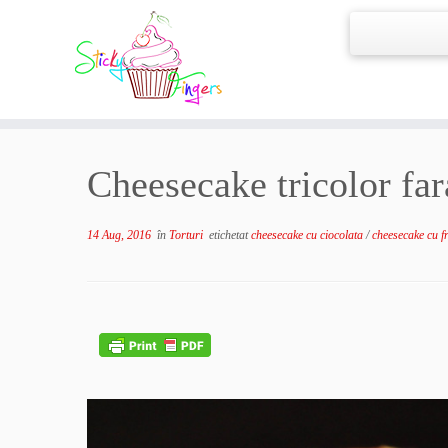
Cheesecake tricolor fara
14 Aug, 2016
în
Torturi
etichetat
cheesecake cu ciocolata
/
cheesecake cu f