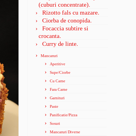
(cuburi concentrate).
Rizotto fals cu mazare.
Ciorba de conopida.
Focaccia subtire si
crocanta.
Curry de linte.
Mancaruri
Aperitive
Supe/Ciorbe
Cu Carne
Fara Carne
Garnituri
Paste
Panificatie/Pizza
Sosuri
Mancaruri Diverse