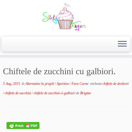
Chiftele de zucchini cu galbiori.
5 Aug, 2015
în
Alternative la prajeli
/
Aperitive
/
Fara Carne
etichetat
chiftele de dovlecei
/
chiftele de zucchini
/
chiftele de zucchini si galbiori
de
Brigitta