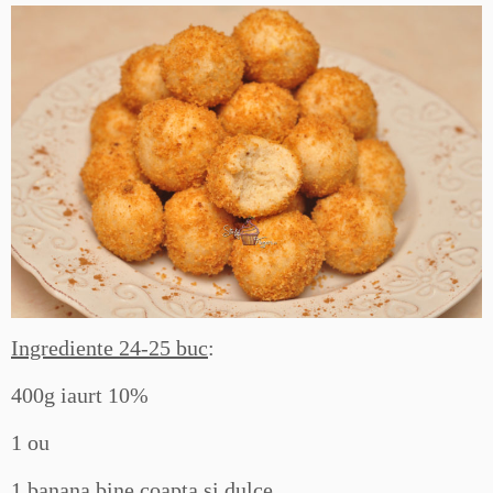
Ingrediente 24-25 buc
:
400g iaurt 10%
1 ou
1 banana bine coapta si dulce