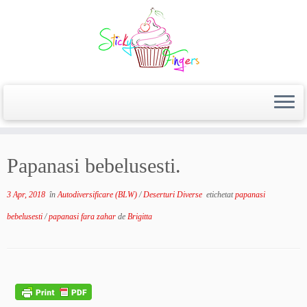
Papanasi bebelusesti.
3 Apr, 2018
în
Autodiversificare (BLW)
/
Deserturi Diverse
etichetat
papanasi
bebelusesti
/
papanasi fara zahar
de
Brigitta