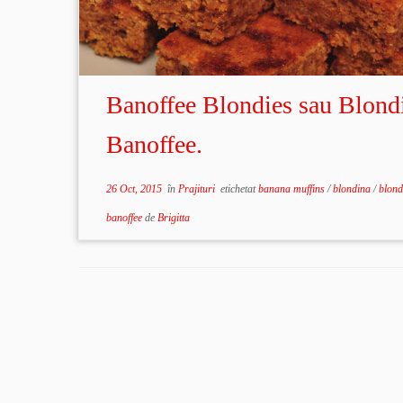
Banoffee Blondies sau Blond
Banoffee.
26 Oct, 2015
în
Prajituri
etichetat
banana muffins
/
blondina
/
blond
banoffee
de
Brigitta