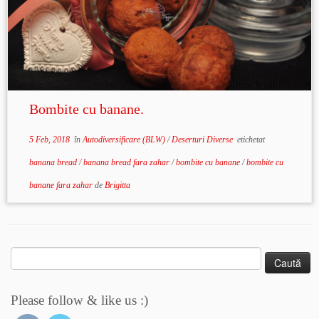
Bombite cu banane.
5 Feb, 2018
în
Autodiversificare (BLW)
/
Deserturi Diverse
etichetat
banana bread
/
banana bread fara zahar
/
bombite cu banane
/
bombite cu
banane fara zahar
de
Brigitta
Caută
după:
Please follow & like us :)