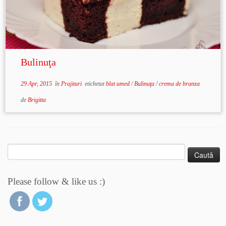
Bulinuţa
29 Apr, 2015
în
Prajituri
etichetat
blat umed
/
Bulinuţa
/
crema de branza
de
Brigitta
Caută
după:
Please follow & like us :)