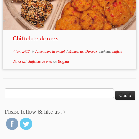
Chiftelute de orez
4 Ian, 2017
în
Alternative la prajeli
/
Mancaruri Diverse
etichetat
chiftele
din orez
/
chiftelute de orez
de
Brigitta
Caută
după:
Please follow & like us :)