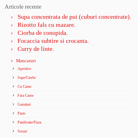
Articole recente
Supa concentrata de pui (cuburi concentrate).
Rizotto fals cu mazare.
Ciorba de conopida.
Focaccia subtire si crocanta.
Curry de linte.
Mancaruri
Aperitive
Supe/Ciorbe
Cu Carne
Fara Carne
Garnituri
Paste
Panificatie/Pizza
Sosuri