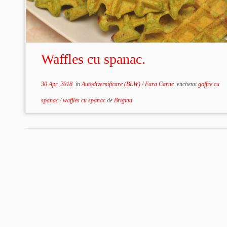
Waffles cu spanac.
30 Apr, 2018
în
Autodiversificare (BLW)
/
Fara Carne
etichetat
goffre cu
spanac
/
waffles cu spanac
de
Brigitta