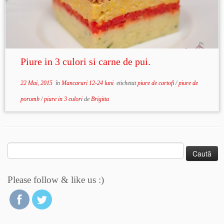
Piure in 3 culori si carne de pui.
22 Mai, 2015
în
Mancaruri 12-24 luni
etichetat
piure de cartofi
/
piure de
porumb
/
piure in 3 culori
de
Brigitta
Caută
după:
Please follow & like us :)