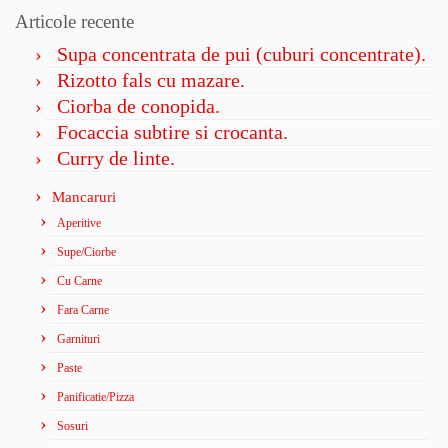
Articole recente
Supa concentrata de pui (cuburi concentrate).
Rizotto fals cu mazare.
Ciorba de conopida.
Focaccia subtire si crocanta.
Curry de linte.
Mancaruri
Aperitive
Supe/Ciorbe
Cu Carne
Fara Carne
Garnituri
Paste
Panificatie/Pizza
Sosuri