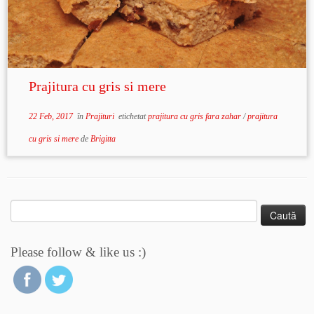
Prajitura cu gris si mere
22 Feb, 2017
în
Prajituri
etichetat
prajitura cu gris fara zahar
/
prajitura
cu gris si mere
de
Brigitta
Caută
după:
Please follow & like us :)