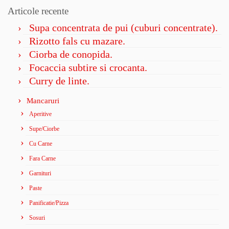
Articole recente
Supa concentrata de pui (cuburi concentrate).
Rizotto fals cu mazare.
Ciorba de conopida.
Focaccia subtire si crocanta.
Curry de linte.
Mancaruri
Aperitive
Supe/Ciorbe
Cu Carne
Fara Carne
Garnituri
Paste
Panificatie/Pizza
Sosuri