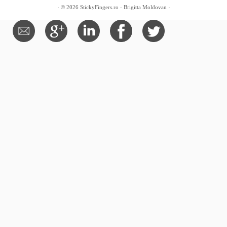
· © 2026
StickyFingers.ro
· Brigitta Moldovan ·