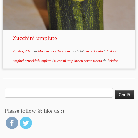
Zucchini umplute
19 Mai, 2015
în
Mancaruri 10-12 luni
etichetat
carne tocata
/
dovlecei
umpluti
/
zucchini umplute
/
zucchini umplute cu carne tocata
de
Brigitta
Caută
după:
Please follow & like us :)