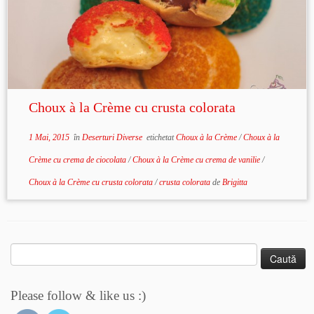
Choux à la Crème cu crusta colorata
1 Mai, 2015
în
Deserturi Diverse
etichetat
Choux à la Crème
/
Choux à la
Crème cu crema de ciocolata
/
Choux à la Crème cu crema de vanilie
/
Choux à la Crème cu crusta colorata
/
crusta colorata
de
Brigitta
Caută
după:
Please follow & like us :)