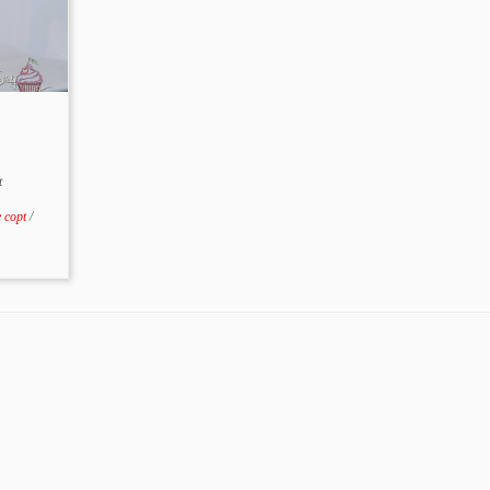
t
e copt
/