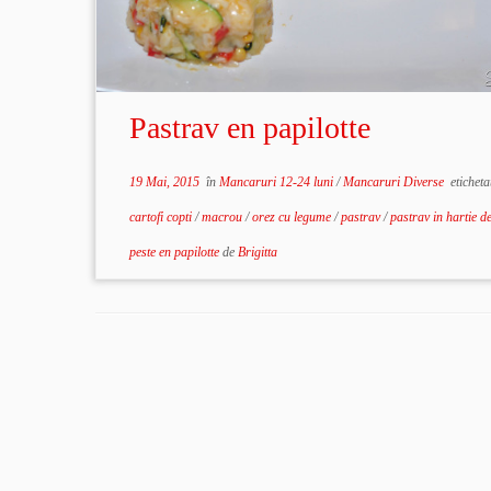
Pastrav en papilotte
19 Mai, 2015
în
Mancaruri 12-24 luni
/
Mancaruri Diverse
eticheta
cartofi copti
/
macrou
/
orez cu legume
/
pastrav
/
pastrav in hartie d
peste en papilotte
de
Brigitta