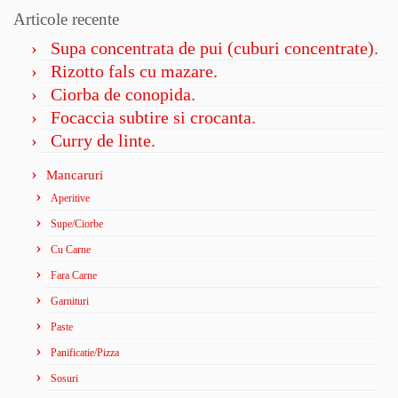
Articole recente
Supa concentrata de pui (cuburi concentrate).
Rizotto fals cu mazare.
Ciorba de conopida.
Focaccia subtire si crocanta.
Curry de linte.
Mancaruri
Aperitive
Supe/Ciorbe
Cu Carne
Fara Carne
Garnituri
Paste
Panificatie/Pizza
Sosuri