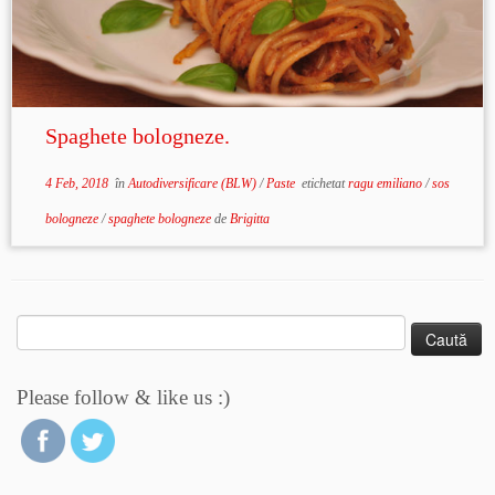
Spaghete bologneze.
4 Feb, 2018
în
Autodiversificare (BLW)
/
Paste
etichetat
ragu emiliano
/
sos
bologneze
/
spaghete bologneze
de
Brigitta
Caută
după:
Please follow & like us :)