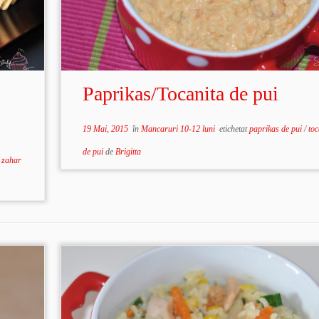
Paprikas/Tocanita de pui
19 Mai, 2015
în
Mancaruri 10-12 luni
etichetat
paprikas de pui
/
toc
de pui
de
Brigitta
a zahar