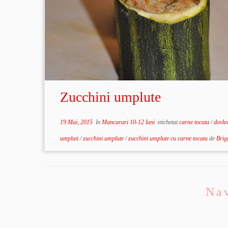
Zucchini umplute
19 Mai, 2015
în
Mancaruri 10-12 luni
etichetat
carne tocata
/
dovle
umpluti
/
zucchini umplute
/
zucchini umplute cu carne tocata
de
Brigi
Nav