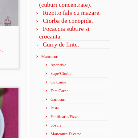
(cuburi concentrate).
Rizotto fals cu mazare.
Ciorba de conopida.
Focaccia subtire si
crocanta.
Curry de linte.
ac
/
Mancaruri
Aperitive
Supe/Ciorbe
Cu Carne
Fara Carne
Garnituri
Paste
Panificatie/Pizza
Sosuri
Mancaruri Diverse