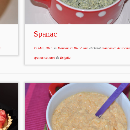
Spanac
a
19 Mai, 2015
în
Mancaruri 10-12 luni
etichetat
mancarica de span
spanac cu iaurt
de
Brigitta