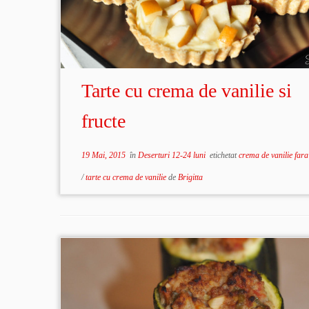
Tarte cu crema de vanilie si
fructe
19 Mai, 2015
în
Deserturi 12-24 luni
etichetat
crema de vanilie far
/
tarte cu crema de vanilie
de
Brigitta