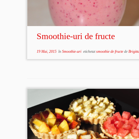
Smoothie-uri de fructe
19 Mai, 2015
în
Smoothie-uri
etichetat
smoothie de fructe
de
Brigitt