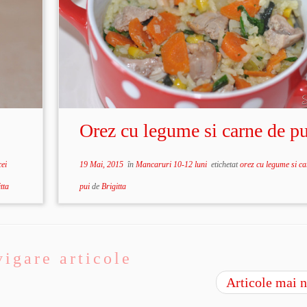
Orez cu legume si carne de pu
cei
19 Mai, 2015
în
Mancaruri 10-12 luni
etichetat
orez cu legume si ca
tta
pui
de
Brigitta
igare articole
Articole mai 