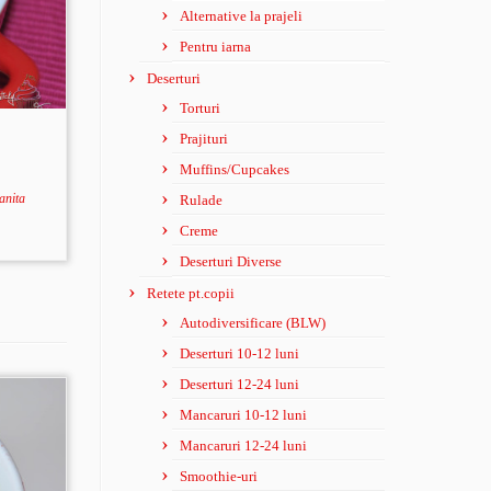
Alternative la prajeli
Pentru iarna
Deserturi
Torturi
Prajituri
Muffins/Cupcakes
anita
Rulade
Creme
Deserturi Diverse
Retete pt.copii
Autodiversificare (BLW)
Deserturi 10-12 luni
Deserturi 12-24 luni
Mancaruri 10-12 luni
Mancaruri 12-24 luni
Smoothie-uri