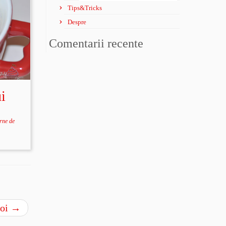
Tips&Tricks
Despre
Comentarii recente
i
rne de
noi
→