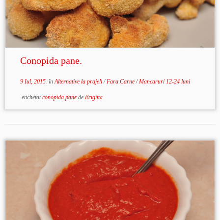
Conopida pane.
9 Iul, 2015
în
Alternative la prajeli
/
Fara Carne
/
Mancaruri 12-24 luni
etichetat
conopida pane
de
Brigitta