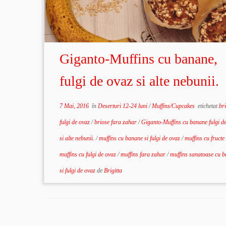
Giganto-Muffins cu banane,
fulgi de ovaz si alte nebunii.
7 Mai, 2016
în
Deserturi 12-24 luni
/
Muffins/Cupcakes
etichetat
br
fulgi de ovaz
/
briose fara zahar
/
Giganto-Muffins cu banane fulgi d
si alte nebunii.
/
muffins cu banane si fulgi de ovaz
/
muffins cu fructe
muffins cu fulgi de ovaz
/
muffins fara zahar
/
muffins sanatoase cu 
si fulgi de ovaz
de
Brigitta