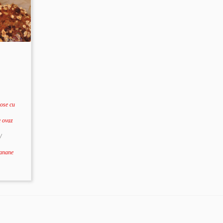
iose cu
e ovaz
/
banane