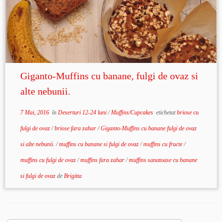
Giganto-Muffins cu banane, fulgi de ovaz si
alte nebunii.
7 Mai, 2016
în
Deserturi 12-24 luni
/
Muffins/Cupcakes
etichetat
briose cu
fulgi de ovaz
/
briose fara zahar
/
Giganto-Muffins cu banane fulgi de ovaz
si alte nebunii.
/
muffins cu banane si fulgi de ovaz
/
muffins cu fructe
/
muffins cu fulgi de ovaz
/
muffins fara zahar
/
muffins sanatoase cu banane
si fulgi de ovaz
de
Brigitta