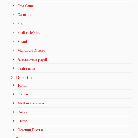
Fara Carne
Garnituri
Paste
Panificatie/Pizza
Sosuri
Mancaruri Diverse
Alternative la prajeli
Pentru iarna
Deserturi
Torturi
Prajituri
Muffins/Cupcakes
Rulade
Creme
Deserturi Diverse