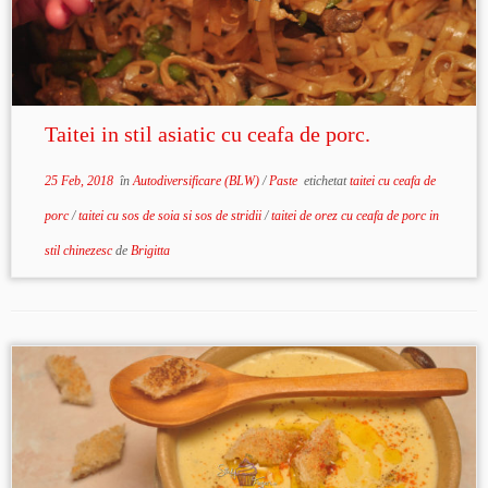
Taitei in stil asiatic cu ceafa de porc.
25 Feb, 2018
în
Autodiversificare (BLW)
/
Paste
etichetat
taitei cu ceafa de
porc
/
taitei cu sos de soia si sos de stridii
/
taitei de orez cu ceafa de porc in
stil chinezesc
de
Brigitta