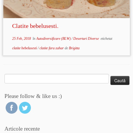
Clatite bebelusesti.
25 Feb, 2018
în
Autodiversificare (BLW)
/
Deserturi Diverse
etichetat
clatite bebelusesti
/
clatite fara zahar
de
Brigitta
Caută
după:
Please follow & like us :)
Articole recente