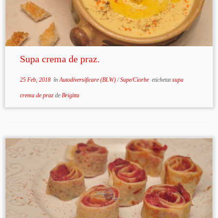
Supa crema de praz.
25 Feb, 2018
în
Autodiversificare (BLW)
/
Supe/Ciorbe
etichetat
supa
crema de praz
de
Brigitta